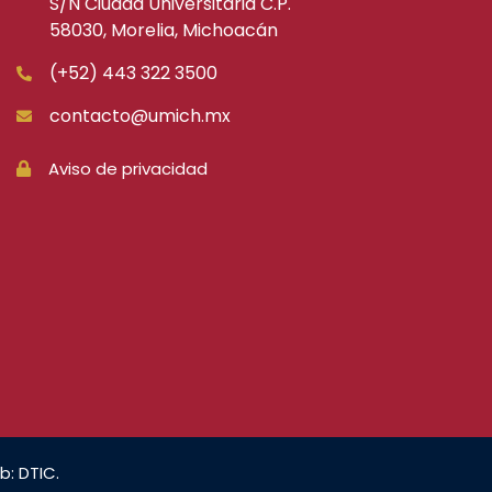
S/N Ciudad Universitaria C.P.
58030, Morelia, Michoacán
(+52) 443 322 3500
contacto@umich.mx
Aviso de privacidad
b: DTIC.