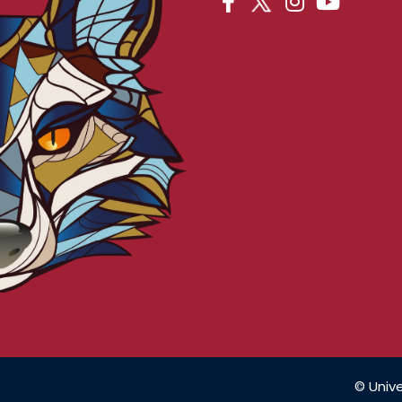
© Unive