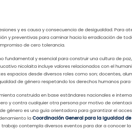
resiones y es causa y consecuencia de desigualdad. Para at
ación y preventivas para caminar hacia la erradicación de to
ompromiso de cero tolerancia.
 fundamental y esencial para construir una cultura de paz
educativo nicolaita incluye valores relacionados con el huma
es espacios desde diversos roles como son; docentes, alum
 igualdad de género respetando los derechos humanos para u
mienta construida en base estándares nacionales e internac
nero y contra cualquier otra persona por motivo de orientaci
 de género es una guía orientadora para garantizar el acceso
ordenamiento la
Coordinación General para la Igualdad de G
rabajo contempla diversos eventos para dar a conocer la ig