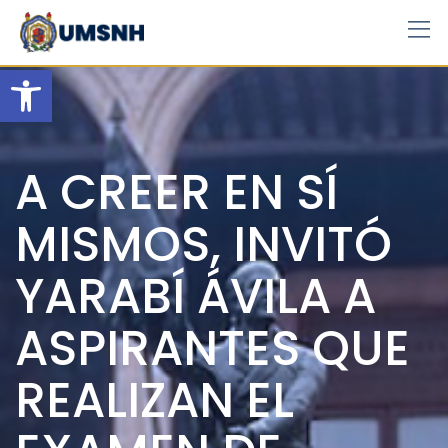
Skip
to
content
Open toolbar
A CREER EN SÍ
MISMOS, INVITÓ
YARABÍ ÁVILA A
ASPIRANTES QUE
REALIZAN EL