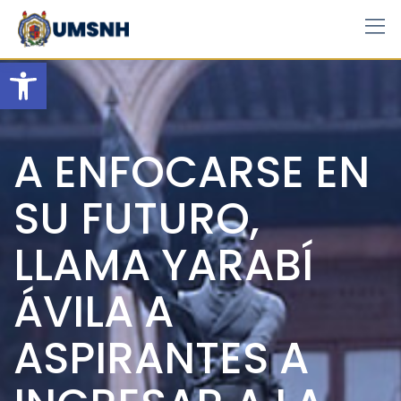
Skip
to
content
Open toolbar
A ENFOCARSE EN
SU FUTURO,
LLAMA YARABÍ
ÁVILA A
ASPIRANTES A