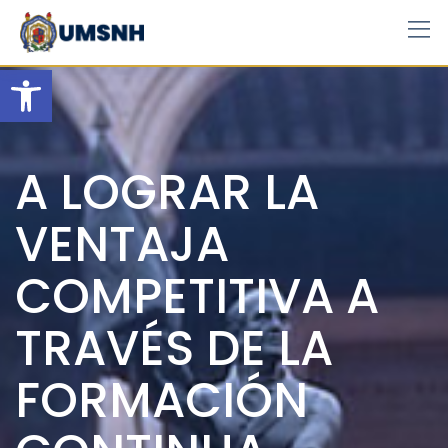
Skip
to
content
Open toolbar
A LOGRAR LA
VENTAJA
COMPETITIVA A
TRAVÉS DE LA
FORMACIÓN