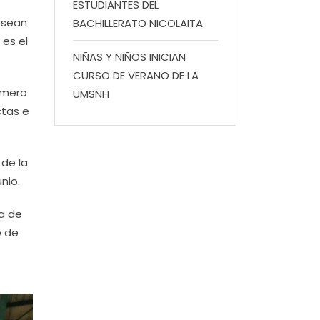
ESTUDIANTES DEL
esean
BACHILLERATO NICOLAITA
 es el
NIÑAS Y NIÑOS INICIAN
CURSO DE VERANO DE LA
úmero
UMSNH
ctas e
 de la
nio.
ta de
e de