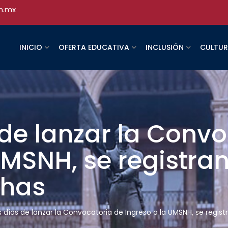
h.mx
INICIO
OFERTA EDUCATIVA
INCLUSIÓN
CULTU
de lanzar la Convo
UMSNH, se registra
chas
 días de lanzar la Convocatoria de Ingreso a la UMSNH, se regist