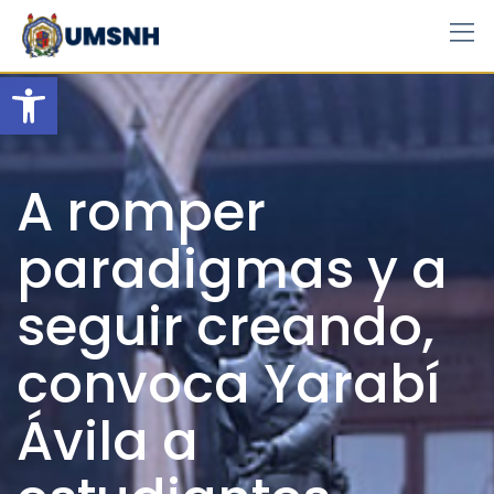
Skip
to
content
Open toolbar
A romper
paradigmas y a
seguir creando,
convoca Yarabí
Ávila a