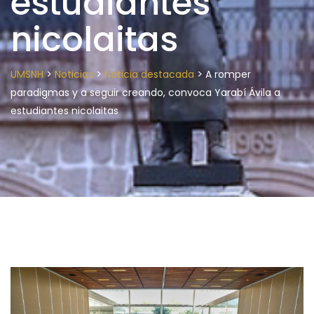
estudiantes
nicolaitas
>
>
>
UMSNH
Noticias
Noticia destacada
A romper
paradigmas y a seguir creando, convoca Yarabí Ávila a
estudiantes nicolaitas