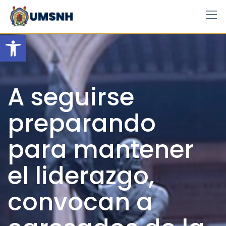
Skip
to
content
Open toolbar
A seguirse
preparando
para mantener
el liderazgo,
convocan a