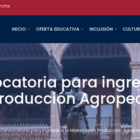
h.mx
INICIO
OFERTA EDUCATIVA
INCLUSIÓN
CULTU
catoria para ingre
Producción Agropec
 convocatoria para ingresar a la Maestría en Producción Agrope