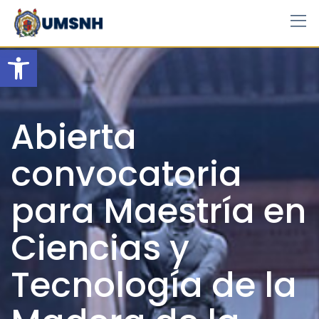
Skip
to
content
Open toolbar
Abierta
convocatoria
para Maestría en
Ciencias y
Tecnología de la