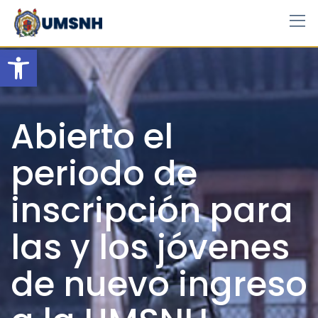
Skip
to
content
Open toolbar
Abierto el
periodo de
inscripción para
las y los jóvenes
de nuevo ingreso