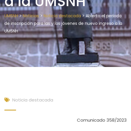
a la UMSNH
>
>
>
UMSNH
Noticias
Noticia destacada
Abierto el periodo
de inscripción para las y los jóvenes de nuevo ingreso a la
UMSNH
Noticia destacada
Comunicado 358/2023