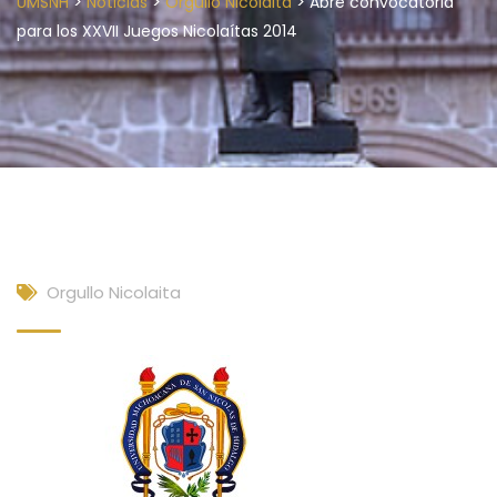
>
>
>
UMSNH
Noticias
Orgullo Nicolaita
Abre convocatoria
para los XXVII Juegos Nicolaítas 2014
Orgullo Nicolaita