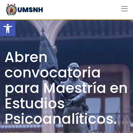
Skip
to
content
Open toolbar
Abren
convocatoria
para Maestría en
Estudios
Psicoanalíticos.