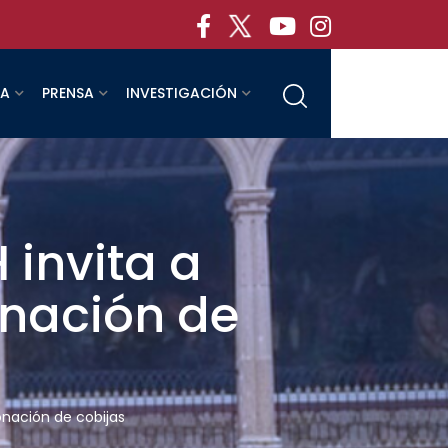
RA
PRENSA
INVESTIGACIÓN
invita a
onación de
onación de cobijas