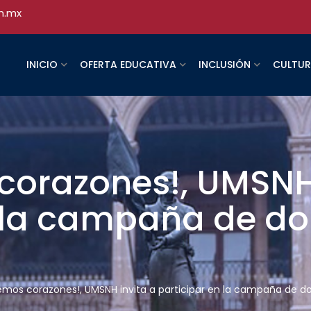
h.mx
INICIO
OFERTA EDUCATIVA
INCLUSIÓN
CULTU
corazones!, UMSNH 
n la campaña de d
emos corazones!, UMSNH invita a participar en la campaña de d