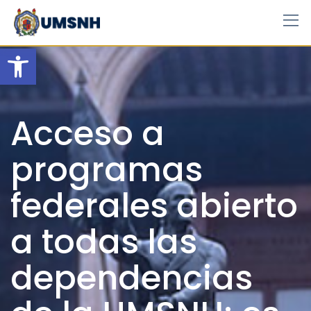
Skip
to
content
Open toolbar
Acceso a
programas
federales abierto
a todas las
dependencias