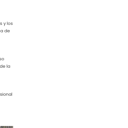
 y los
ca de
eso
de la
sional