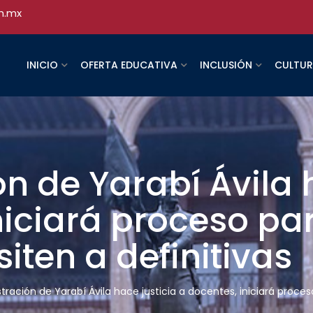
h.mx
INICIO
OFERTA EDUCATIVA
INCLUSIÓN
CULTU
n de Yarabí Ávila h
niciará proceso pa
siten a definitivas
tración de Yarabí Ávila hace justicia a docentes, iniciará proces