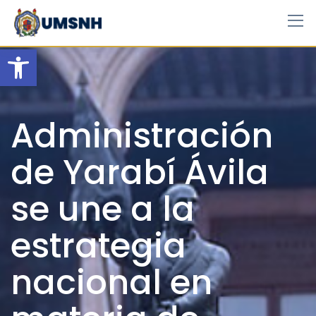
Skip
to
content
Open toolbar
Administración
de Yarabí Ávila
se une a la
estrategia
nacional en