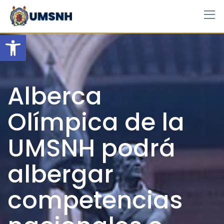
Skip
to
content
Open toolbar
Alberca
Olímpica de la
UMSNH podrá
albergar
competencias