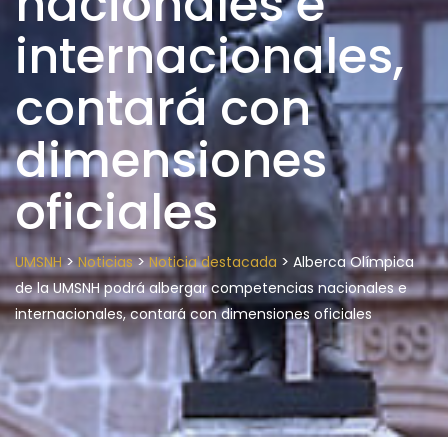
nacionales e
internacionales,
contará con
dimensiones
oficiales
>
>
>
UMSNH
Noticias
Noticia destacada
Alberca Olímpica
de la UMSNH podrá albergar competencias nacionales e
internacionales, contará con dimensiones oficiales