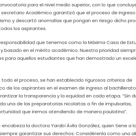
onvocatoria para el nivel medio superior, con lo que concluy
l secretario Académico garantizó que el proceso de ingreso
tismo y descartó anomalías que pongan en riesgo dicho pro
odos los aspirantes.
la responsabilidad que tenemos como la Máxima Casa de Estu
o y basado en el mérito académico. Nuestra prioridad siemp
des para aquellos estudiantes que han demostrado un excel
todo el proceso, se han establecido rigurosos criterios de
o de los aspirantes en el examen de ingreso al bachillerato
ntizar la transparencia y la equidad en cada etapa. “Sin d
 una de las preparatorias nicolaitas a fin de impulsarlas,
ortunidad que iremos atendiendo de manera paulatina”.
 encabeza la doctora Yarabí Ávila González, quien tiene a l
 siempre garantizar sus derechos. Considérenla como una al