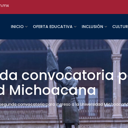
h.mx
INICIO
OFERTA EDUCATIVA
INCLUSIÓN
CULTU
nda convocatoria p
ad Michoacana
 segunda convocatoria para ingreso a la Universidad Michoacan