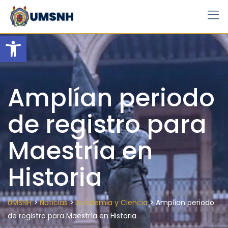
Skip
to
content
Open toolbar
Amplían periodo
de registro para
Maestría en
Historia
>
>
>
UMSNH
Noticias
Academia y Ciencia
Amplían periodo
de registro para Maestría en Historia