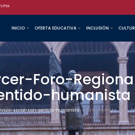
h.mx
INICIO
OFERTA EDUCATIVA
INCLUSIÓN
CULTU
cer-Foro-Regional
entido-humanista
rvicio-social-con-sentido-humanista