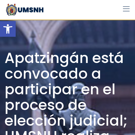
Skip
to
content
Open toolbar
Apatzingán está
convocado a
participar en el
proceso de
elección judicial;