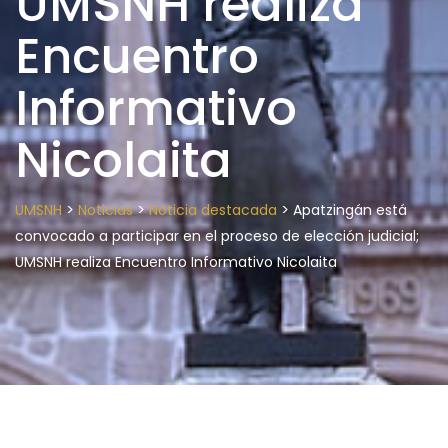
UMSNH realiza
Encuentro
Informativo
Nicolaita
>
>
>
UMSNH
Noticias
Noticia destacada
Apatzingán está
convocado a participar en el proceso de elección judicial;
UMSNH realiza Encuentro Informativo Nicolaita