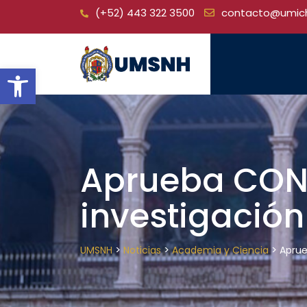
Skip
(+52) 443 322 3500
contacto@umic
to
content
Open toolbar
Aprueba CON
investigació
>
>
>
UMSNH
Noticias
Academia y Ciencia
Aprue