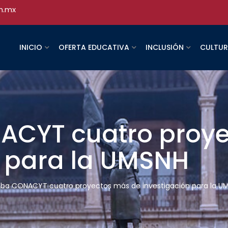
h.mx
INICIO
OFERTA EDUCATIVA
INCLUSIÓN
CULTU
ACYT cuatro proye
n para la UMSNH
ba CONACYT cuatro proyectos más de investigación para la U