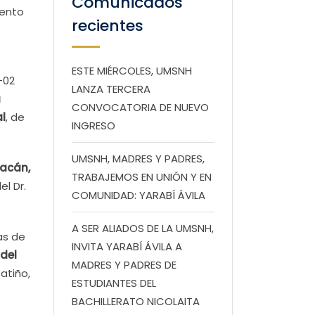
Comunicados
iento
recientes
ESTE MIÉRCOLES, UMSNH
-02
LANZA TERCERA
a
CONVOCATORIA DE NUEVO
l
, de
INGRESO
UMSNH, MADRES Y PADRES,
oacán,
TRABAJEMOS EN UNIÓN Y EN
del Dr.
COMUNIDAD: YARABÍ ÁVILA
A SER ALIADOS DE LA UMSNH,
as de
INVITA YARABÍ ÁVILA A
del
MADRES Y PADRES DE
Patiño,
ESTUDIANTES DEL
BACHILLERATO NICOLAITA