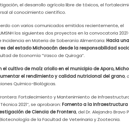
gación, el desarrollo agrícola libre de tóxicos, el fortalecim
rsal al conocimiento científico.
uerdo con varios comunicados emitidos recientemente, el
MSNH los siguientes dos proyectos en la convocatoria 2021
e Incidencia en Materia de Soberanía Alimentaria:
Hacia un
res del estado Michoacán desde la responsabilidad socia
Facultad de Economía “Vasco de Quiroga”.
l cultivo de maíz criollo en el municipio de Aporo, Mich
umentar el rendimiento y calidad nutricional del grano
, 
aciones Químico-Biológicas.
Frontera: Fortalecimiento y Mantenimiento de Infraestructur
Técnica 2021”, se aprobaron:
Fomento a la Infraestructura 
nvestigación de Ciencia de Frontera
, del Dr. Alejandro Bravo 
 Biotecnología de la Facultad de Veterinaria y Zootecnia.