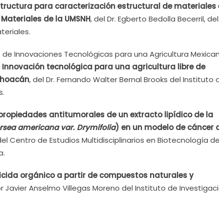
ructura para caracterización estructural de materiales 
y Materiales de la UMSNH
, del Dr. Egberto Bedolla Becerril, del
teriales.
o de Innovaciones Tecnológicas para una Agricultura Mexica
:
Innovación tecnológica para una agricultura libre de
ichoacán
, del Dr. Fernando Walter Bernal Brooks del Instituto 
s.
propiedades antitumorales de un extracto lipídico de la
rsea americana var. Drymifolia
) en un modelo de cáncer d
el Centro de Estudios Multidisciplinarios en Biotecnología de
a.
icida orgánico a partir de compuestos naturales y
tor Javier Anselmo Villegas Moreno del Instituto de Investigac