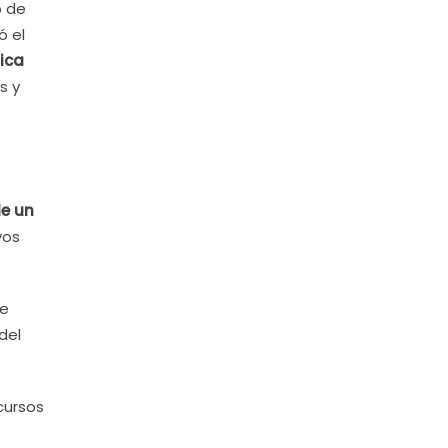
o de
ó el
ica
s y
de un
yos
de
del
cursos