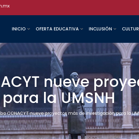
h.mx
INICIO
OFERTA EDUCATIVA
INCLUSIÓN
CULTU
ACYT nueve proye
n para la UMSNH
ba CONACYT nueve proyectos más de investigación para la U