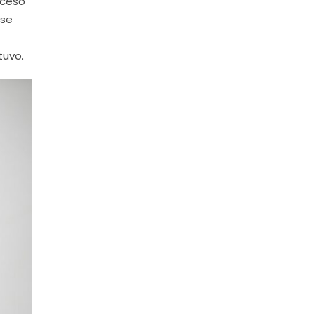
oceso
 se
tuvo.