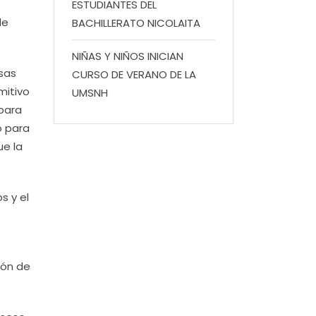
ESTUDIANTES DEL
de
BACHILLERATO NICOLAITA
NIÑAS Y NIÑOS INICIAN
rsas
CURSO DE VERANO DE LA
mitivo
UMSNH
 para
o para
ue la
s y el
ión de