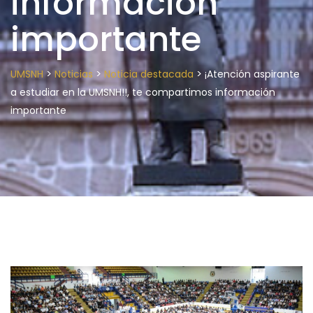
información
importante
>
>
>
UMSNH
Noticias
Noticia destacada
¡Atención aspirante
a estudiar en la UMSNH!!, te compartimos información
importante