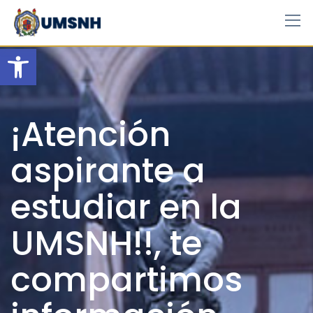
Skip
to
content
Open toolbar
¡Atención
aspirante a
estudiar en la
UMSNH!!, te
compartimos