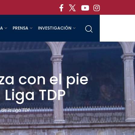
RA
PRENSA
INVESTIGACIÓN
a con el pie
 Liga TDP
de la Liga TDP