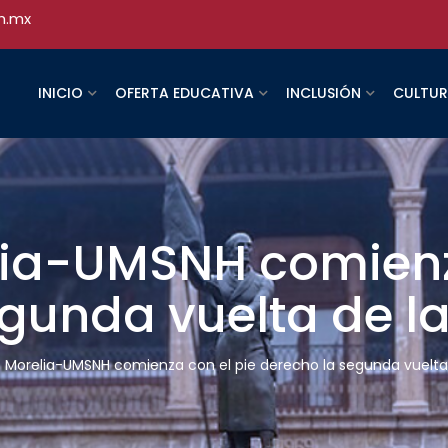
h.mx
INICIO
OFERTA EDUCATIVA
INCLUSIÓN
CULTU
elia-UMSNH comienz
gunda vuelta de la
o Morelia-UMSNH comienza con el pie derecho la segunda vuelta 