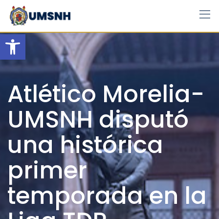
Skip
to
content
Open toolbar
Atlético Morelia-
UMSNH disputó
una histórica
primer
temporada en la