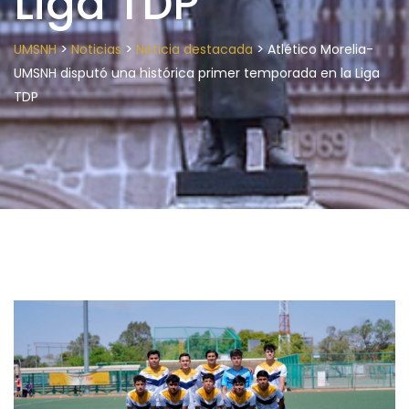
Liga TDP
>
>
>
UMSNH
Noticias
Noticia destacada
Atlético Morelia-
UMSNH disputó una histórica primer temporada en la Liga
TDP