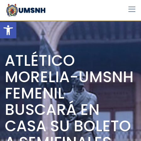
Skip
to
content
Open toolbar
ATLÉTICO
MORELIA-UMSNH
FEMENIL
BUSCARÁ EN
CASA SU BOLETO