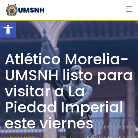
Skip
to
content
Open toolbar
Atlético Morelia-
UMSNH listo para
visitar a La
Piedad Imperial
este viernes