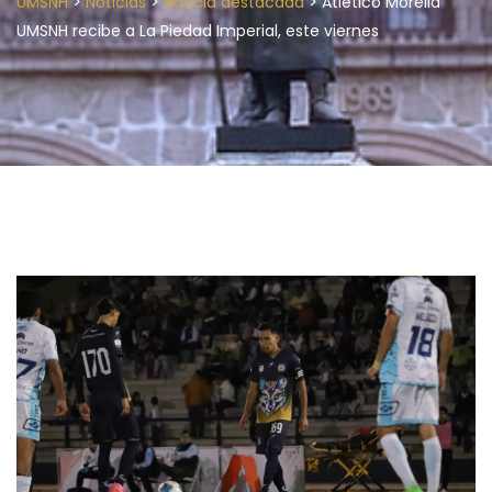
>
>
>
UMSNH
Noticias
Noticia destacada
Atlético Morelia
UMSNH recibe a La Piedad Imperial, este viernes