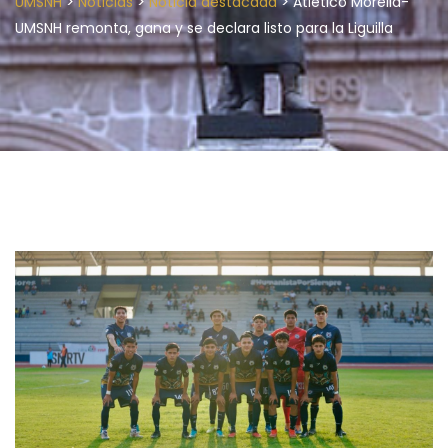
>
>
>
UMSNH
Noticias
Noticia destacada
Atlético Morelia-
UMSNH remonta, gana y se declara listo para la Liguilla