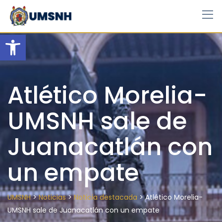
Skip
to
content
Open toolbar
Atlético Morelia-
UMSNH sale de
Juanacatlán con
un empate
>
>
>
UMSNH
Noticias
Noticia destacada
Atlético Morelia-
UMSNH sale de Juanacatlán con un empate