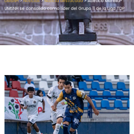
>
>
>
UMSNH
Noticias
Noticia destacada
Atlético Morelia-
UMSNH se consolida como líder del Grupo 11 de la Liga TDP