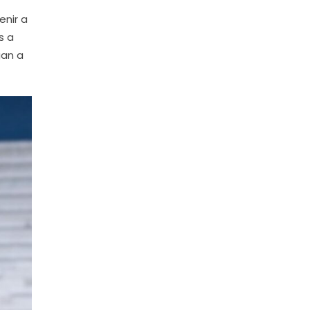
enir a
s a
gan a