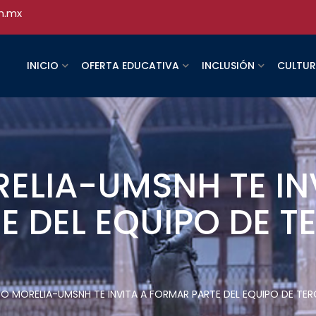
h.mx
INICIO
OFERTA EDUCATIVA
INCLUSIÓN
CULTU
ELIA-UMSNH TE IN
E DEL EQUIPO DE T
CO MORELIA-UMSNH TE INVITA A FORMAR PARTE DEL EQUIPO DE TER