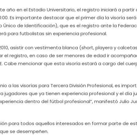
e año en el Estadio Universitario, el registro iniciará a partir 
:00. Es importante destacar que el primer día la visoría será
nico de Identificación), que es el registro ante la Federac
rá para futbolistas sin experiencia profesional.
2010, asistir con vestimenta blanca (short, playera y calcetas
enar el registro, en caso de ser menores de edad ir acompañ
NE. Cabe mencionar que esta visoría estará a cargo del cuer
unio a las visorías para Tercera División Profesional, es impor
a jugadores que ya tienen experiencia profesional y el día j
eriencia dentro del fútbol profesional”, manifestó Julio Ju
tación para todos aquellos interesados en formar parte de es
la que se desempeñen.