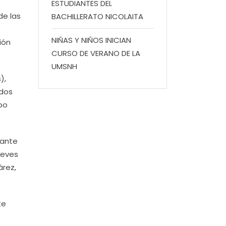
ESTUDIANTES DEL
de las
BACHILLERATO NICOLAITA
NIÑAS Y NIÑOS INICIAN
ión
CURSO DE VERANO DE LA
UMSNH
),
ados
po
tante
ueves
árez,
te