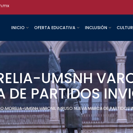
h.mx
INICIO
OFERTA EDUCATIVA
INCLUSIÓN
CULTU
RELIA-UMSNH VARO
 DE PARTIDOS INV
CO MORELIA-UMSNH VARONIL IMPUSO NUEVA MARCA DE PARTIDOS 