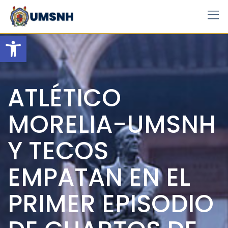
Skip
to
content
Open toolbar
ATLÉTICO
MORELIA-UMSNH
Y TECOS
EMPATAN EN EL
PRIMER EPISODIO