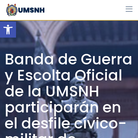
Skip
to
content
Open toolbar
Banda de Guerra
y Escolta Oficial
de la UMSNH
participarán en
el desfile cívico-