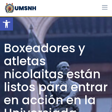
Skip
to
content
Open toolbar
Boxeadores y
atletas
nicolaitas están
listos para entrar
en acción en la