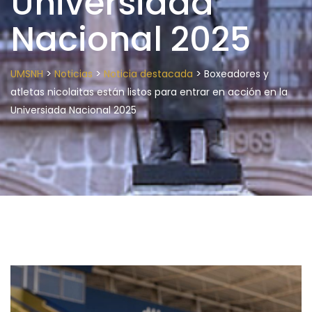
Universiada
Nacional 2025
>
>
>
UMSNH
Noticias
Noticia destacada
Boxeadores y
atletas nicolaitas están listos para entrar en acción en la
Universiada Nacional 2025