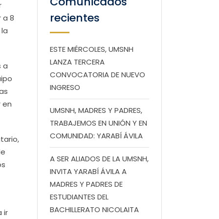
Comunicados
r
recientes
 a 8
la
ESTE MIÉRCOLES, UMSNH
LANZA TERCERA
s a
CONVOCATORIA DE NUEVO
uipo
INGRESO
mas
r en
UMSNH, MADRES Y PADRES,
TRABAJEMOS EN UNIÓN Y EN
COMUNIDAD: YARABÍ ÁVILA
tario,
de
A SER ALIADOS DE LA UMSNH,
os
INVITA YARABÍ ÁVILA A
MADRES Y PADRES DE
ESTUDIANTES DEL
BACHILLERATO NICOLAITA
 ir