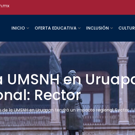
h.mx
INICIO
OFERTA EDUCATIVA
INCLUSIÓN
CULTU
 UMSNH en Uruapa
nal: Rector
de la UMSNH en Uruapan tendrá un impacto regional: Rector