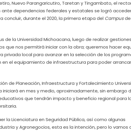
tiro, Nuevo Parangaricutiro, Taretan y Tingambato, el recto
 ante dependencias federales y estatales se logró acceder
 concluir, durante el 2020, la primera etapa del
Campus
de 
us de la Universidad Michoacana, luego de realizar gestione
os que nos permitirá iniciar con la obra; queremos hacer eq
va privada local para avanzar en la selección de los progra
n en el equipamiento de infraestructura para poder arranca
n de Planeación, Infraestructura y Fortalecimiento Universi
obra iniciará en mes y medio, aproximadamente, sin embargo 
educativos que tendrán impacto y beneficio regional para l
rsitaria.
r la Licenciatura en Seguridad Pública, así como algunas
stria y Agronegocios, esta es la intención, pero lo vamos a