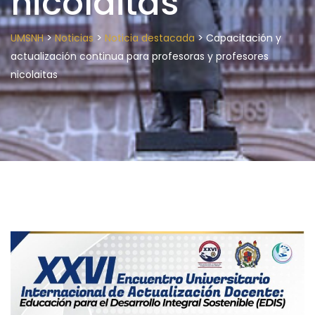
nicolaitas
>
>
>
UMSNH
Noticias
Noticia destacada
Capacitación y
actualización continua para profesoras y profesores
nicolaitas