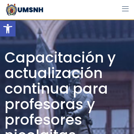
Skip
to
content
Open toolbar
Capacitación y
actualización
continua para
profesoras y
profesores