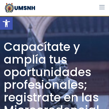
Skip
to
content
Open toolbar
Capacítate y
amplía tus
oportunidades
profesionales;
registrate en las