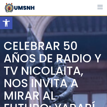
Skip
to
content
Open toolbar
CELEBRAR 50
AÑOS DE RADIO Y
TV NICOLAITA,
NOS INVITA A
MIRAR AL