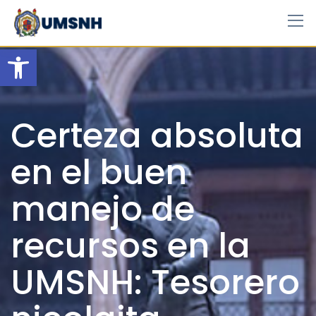
Skip
to
content
Open toolbar
Certeza absoluta
en el buen
manejo de
recursos en la
UMSNH: Tesorero