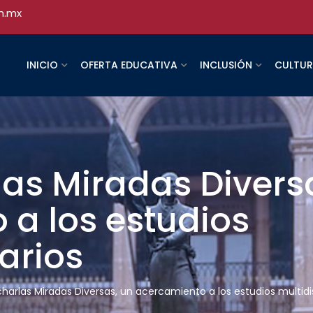
h.mx
INICIO
OFERTA EDUCATIVA
INCLUSIÓN
CULTU
las Miradas Divers
 a los estudios
narios
charlas Miradas Diversas, un acercamiento a los estudios multidis