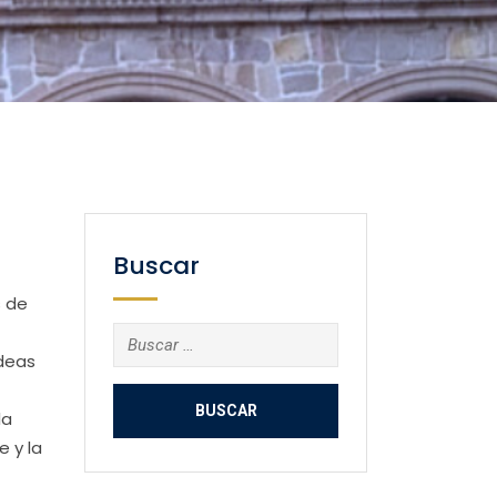
Buscar
s de
Buscar:
ideas
la
e y la