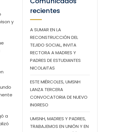
Comunicados
recientes
o
vison y
A SUMAR EN LA
RECONSTRUCCIÓN DEL
ue
TEJIDO SOCIAL, INVITA
a
RECTORA A MADRES Y
PADRES DE ESTUDIANTES
NICOLAITAS
én
ESTE MIÉRCOLES, UMSNH
mundo
LANZA TERCERA
anente
CONVOCATORIA DE NUEVO
INGRESO
gó a
UMSNH, MADRES Y PADRES,
alizó
TRABAJEMOS EN UNIÓN Y EN