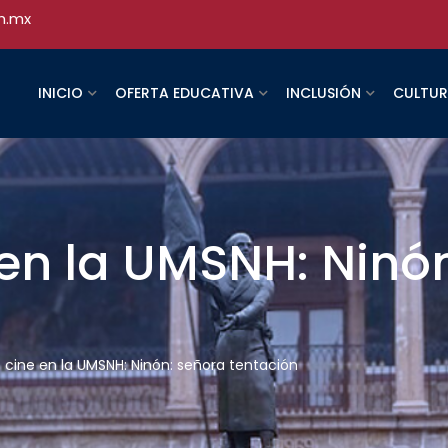
h.mx
INICIO
OFERTA EDUCATIVA
INCLUSIÓN
CULTU
 en la UMSNH: Ninó
e cine en la UMSNH: Ninón: señora tentación