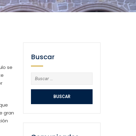
Buscar
ulo se
te
Buscar:
r
 que
e gran
ción