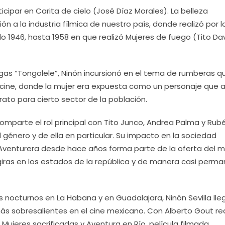
rticipar en Carita de cielo (José Díaz Morales). La belleza
ción a la industria fílmica de nuestro país, donde realizó por l
o 1946, hasta 1958 en que realizó Mujeres de fuego (Tito Da
gas “Tongolele”, Ninón incursionó en el tema de rumberas q
cine, donde la mujer era expuesta como un personaje que 
ato para cierto sector de la población.
omparte el rol principal con Tito Junco, Andrea Palma y Rub
l género y de ella en particular. Su impacto en la sociedad
 Aventurera desde hace años forma parte de la oferta del 
giras en los estados de la república y de manera casi perm
s nocturnos en La Habana y en Guadalajara, Ninón Sevilla lle
más sobresalientes en el cine mexicano. Con Alberto Gout re
Mujeres sacrificadas y Aventura en Río, película filmada