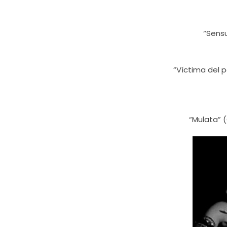
“Sensu
“Víctima del p
“Mulata” (