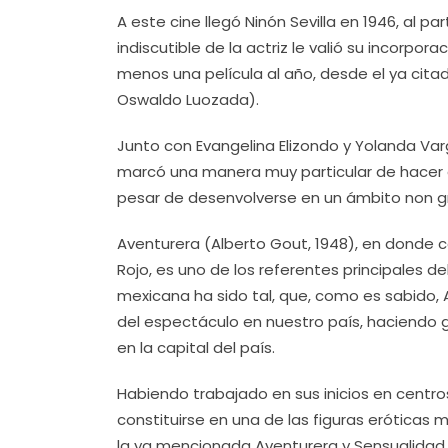
A este cine llegó Ninón Sevilla en 1946, al pa
indiscutible de la actriz le valió su incorpora
menos una película al año, desde el ya citad
Oswaldo Luozada).
Junto con Evangelina Elizondo y Yolanda Var
marcó una manera muy particular de hacer 
pesar de desenvolverse en un ámbito non gr
Aventurera (Alberto Gout, 1948), en donde c
Rojo, es uno de los referentes principales de
mexicana ha sido tal, que, como es sabido,
del espectáculo en nuestro país, haciendo 
en la capital del país.
Habiendo trabajado en sus inicios en centro
constituirse en una de las figuras eróticas 
la ya mencionada Aventurera y Sensualidad, 