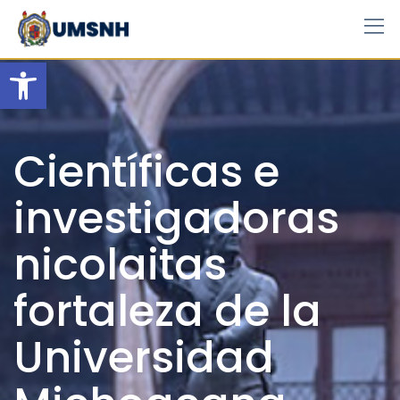
Skip
to
content
Open toolbar
Científicas e
investigadoras
nicolaitas
fortaleza de la
Universidad