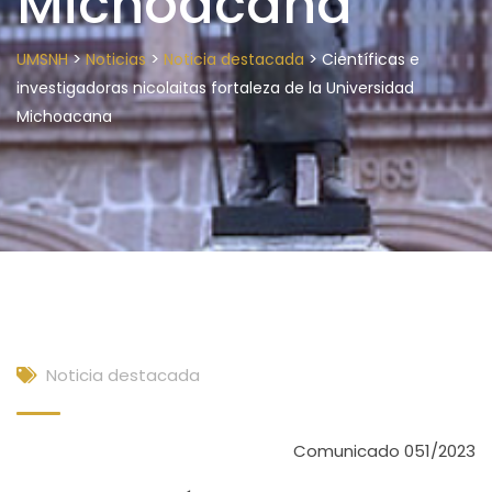
Michoacana
>
>
>
UMSNH
Noticias
Noticia destacada
Científicas e
investigadoras nicolaitas fortaleza de la Universidad
Michoacana
Noticia destacada
Comunicado 051/2023