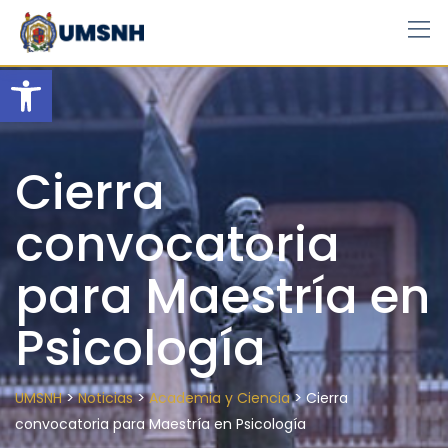
Skip
to
content
Open toolbar
Cierra
convocatoria
para Maestría en
Psicología
>
>
>
UMSNH
Noticias
Academia y Ciencia
Cierra
convocatoria para Maestría en Psicología