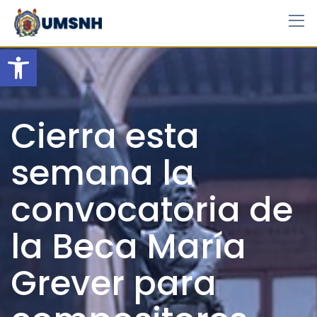
Skip
to
content
Open toolbar
Cierra esta
semana la
convocatoria de
la Beca María
Grever para