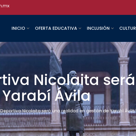
h.mx
INICIO
OFERTA EDUCATIVA
INCLUSIÓN
CULTU
iva Nicolaita será
 Yarabí Ávila
Deportiva Nicolaita será una realidad en gestión de Yarabí Ávila