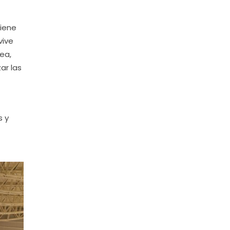
tiene
vive
ea,
ar las
s y