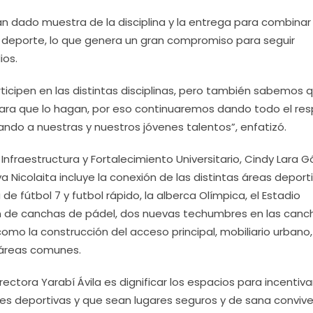
han dado muestra de la disciplina y la entrega para combinar
 deporte, lo que genera un gran compromiso para seguir
ios.
cipen en las distintas disciplinas, pero también sabemos 
ara que lo hagan, por eso continuaremos dando todo el re
ando a nuestras y nuestros jóvenes talentos”, enfatizó.
 Infraestructura y Fortalecimiento Universitario, Cindy Lara 
 Nicolaita incluye la conexión de las distintas áreas deporti
 fútbol 7 y futbol rápido, la alberca Olímpica, el Estadio
ión de canchas de pádel, dos nuevas techumbres en las canc
como la construcción del acceso principal, mobiliario urbano,
 áreas comunes.
 rectora Yarabí Ávila es dignificar los espacios para incentiv
des deportivas y que sean lugares seguros y de sana conviv