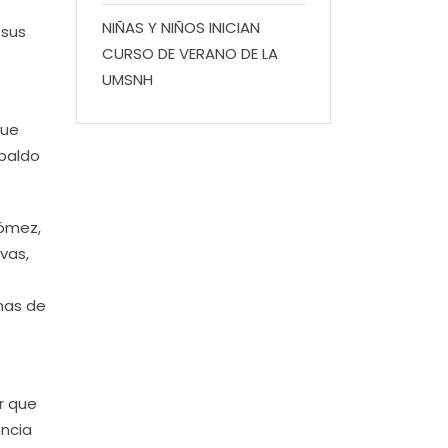
NIÑAS Y NIÑOS INICIAN
 sus
CURSO DE VERANO DE LA
UMSNH
que
spaldo
Gómez,
vas,
has de
ar que
encia